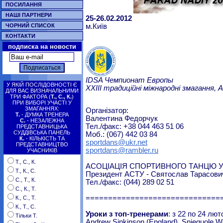
ПОСИЛАННЯ
НАШІ ПАРТНЕРИ
25-26.02.2012
м.Київ
ЧОРНИЙ СПИСОК
КОНТАКТИ
подписка на новости
IDSA Чемпионат Европы
У ЯКІЙ ПОСЛІДОВНОСТІ Є
XXIII традиційні міжнародні змагання, 
ДЛЯ ВАС ВИЗНАЧАЛЬНИМИ
ТРИ ФАКТОРА (
Т., С., К.
)
ПРИ ВИБОРІ УЧАСТІ У
ЗМАГАННЯХ:
Організатор:
Т.
- ДУМКА ТРЕНЕРА
Валентина Федорчук
С.
- НЕЗАЛЕЖНА
Тел./факс: +38 044 463 51 06
ПРЕДСТАВНИЦЬКА
СУДДІВСЬКА ПАНЕЛЬ
Моб.: (067) 442 03 84
К.
- КІЛЬКІСТЬ ТА
sportdans@ukr.net
ПРЕДСТАВНИЦТВО
sportdans@rambler.ru
УЧАСНИКІВ
Т., С., К.
АСОЦІАЦІЯ СПОРТИВНОГО ТАНЦЮ У
Т., К., С.
Президент АСТУ - Святослав Тарасови
С., Т., К.
Тел./факс: (044) 289 02 51
С., К., Т.
==============================
К., С., Т.
К., Т., С.
Уроки з топ-тренерами
: з 22 по 24 лют
Тільки Т.
Andrew Sinkinson (England), Snieguole W