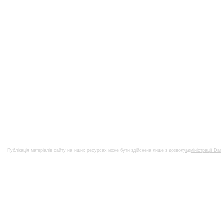
Публікація матеріалів сайту на інших ресурсах може бути здійснена лише з дозволу
адміністрації Da