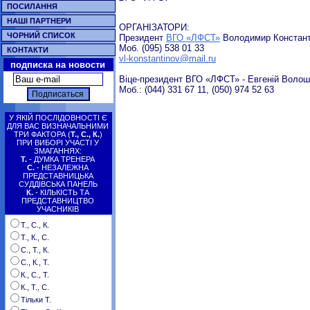
ПОСИЛАННЯ
НАШІ ПАРТНЕРИ
ОРГАНІЗАТОРИ:
ЧОРНИЙ СПИСОК
Президент
ВГО «ЛФСТ»
Володимир Констан
Моб. (095) 538 01 33
КОНТАКТИ
vl-konstantinov@mail.ru
подписка на новости
Віце-президент ВГО «ЛФСТ» - Евгеній Волош
Моб.: (044) 331 67 11, (050) 974 52 63
У ЯКІЙ ПОСЛІДОВНОСТІ Є
ДЛЯ ВАС ВИЗНАЧАЛЬНИМИ
ТРИ ФАКТОРА (
Т., С., К.
)
ПРИ ВИБОРІ УЧАСТІ У
ЗМАГАННЯХ:
Т.
- ДУМКА ТРЕНЕРА
С.
- НЕЗАЛЕЖНА
ПРЕДСТАВНИЦЬКА
СУДДІВСЬКА ПАНЕЛЬ
К.
- КІЛЬКІСТЬ ТА
ПРЕДСТАВНИЦТВО
УЧАСНИКІВ
Т., С., К.
Т., К., С.
С., Т., К.
С., К., Т.
К., С., Т.
К., Т., С.
Тільки Т.