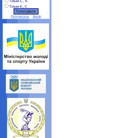
Тільки С., К.
Тільки К., С.
Результаты
Архів