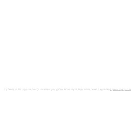
Публікація матеріалів сайту на інших ресурсах може бути здійснена лише з дозволу
адміністрації Da