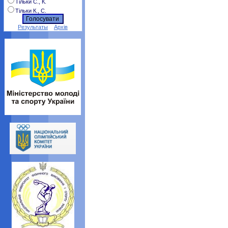
Тільки С., К.
Тільки К., С.
Результаты
Архів