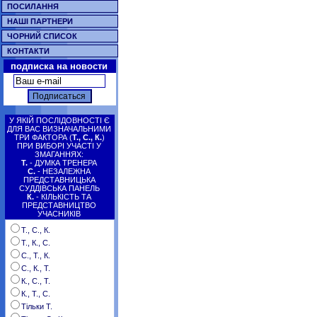
ПОСИЛАННЯ
НАШІ ПАРТНЕРИ
ЧОРНИЙ СПИСОК
КОНТАКТИ
подписка на новости
У ЯКІЙ ПОСЛІДОВНОСТІ Є
ДЛЯ ВАС ВИЗНАЧАЛЬНИМИ
ТРИ ФАКТОРА (
Т., С., К.
)
ПРИ ВИБОРІ УЧАСТІ У
ЗМАГАННЯХ:
Т.
- ДУМКА ТРЕНЕРА
С.
- НЕЗАЛЕЖНА
ПРЕДСТАВНИЦЬКА
СУДДІВСЬКА ПАНЕЛЬ
К.
- КІЛЬКІСТЬ ТА
ПРЕДСТАВНИЦТВО
УЧАСНИКІВ
Т., С., К.
Т., К., С.
С., Т., К.
С., К., Т.
К., С., Т.
К., Т., С.
Тільки Т.