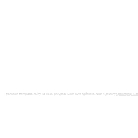
Публікація матеріалів сайту на інших ресурсах може бути здійснена лише з дозволу
адміністрації Da