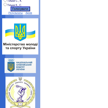
Тільки С., К.
Тільки К., С.
Результаты
Архів