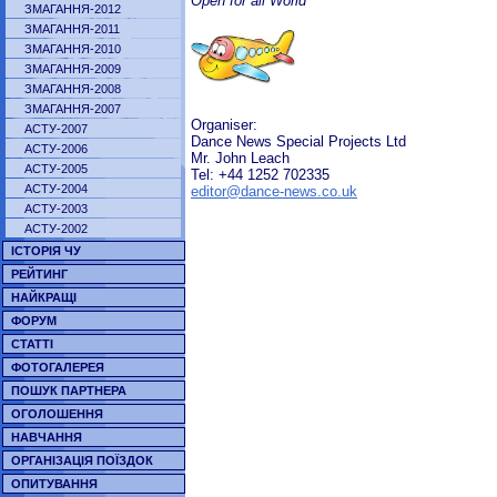
Open for all World
ЗМАГАННЯ-2012
ЗМАГАННЯ-2011
ЗМАГАННЯ-2010
ЗМАГАННЯ-2009
ЗМАГАННЯ-2008
ЗМАГАННЯ-2007
Organiser:
АСТУ-2007
Dance News Special Projects Ltd
АСТУ-2006
Mr. John Leach
АСТУ-2005
Tel: +44 1252 702335
АСТУ-2004
editor@dance-news.co.uk
АСТУ-2003
АСТУ-2002
ІСТОРІЯ ЧУ
РЕЙТИНГ
НАЙКРАЩІ
ФОРУМ
СТАТТІ
ФОТОГАЛЕРЕЯ
ПОШУК ПАРТНЕРА
ОГОЛОШЕННЯ
НАВЧАННЯ
ОРГАНІЗАЦІЯ ПОЇЗДОК
ОПИТУВАННЯ