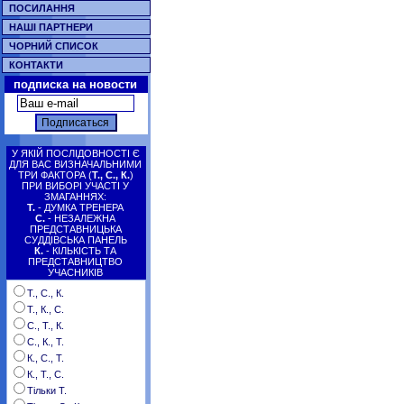
ПОСИЛАННЯ
НАШІ ПАРТНЕРИ
ЧОРНИЙ СПИСОК
КОНТАКТИ
подписка на новости
У ЯКІЙ ПОСЛІДОВНОСТІ Є
ДЛЯ ВАС ВИЗНАЧАЛЬНИМИ
ТРИ ФАКТОРА (
Т., С., К.
)
ПРИ ВИБОРІ УЧАСТІ У
ЗМАГАННЯХ:
Т.
- ДУМКА ТРЕНЕРА
С.
- НЕЗАЛЕЖНА
ПРЕДСТАВНИЦЬКА
СУДДІВСЬКА ПАНЕЛЬ
К.
- КІЛЬКІСТЬ ТА
ПРЕДСТАВНИЦТВО
УЧАСНИКІВ
Т., С., К.
Т., К., С.
С., Т., К.
С., К., Т.
К., С., Т.
К., Т., С.
Тільки Т.