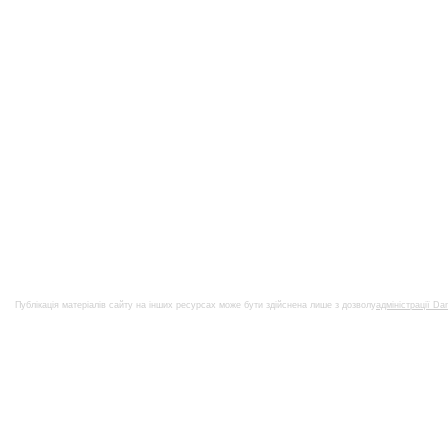
Публікація матеріалів сайту на інших ресурсах може бути здійснена лише з дозволу
адміністрації Da