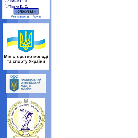
Тільки С., К.
Тільки К., С.
Результаты
Архів