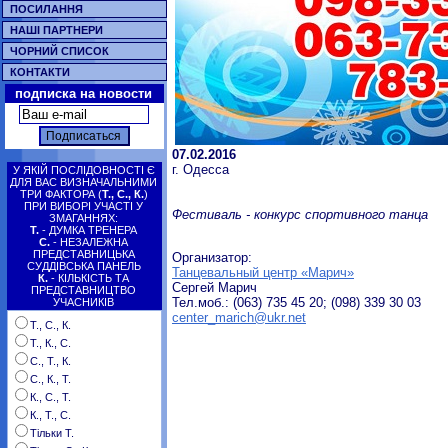
ПОСИЛАННЯ
НАШІ ПАРТНЕРИ
ЧОРНИЙ СПИСОК
КОНТАКТИ
подписка на новости
07.02.2016
г. Одесса
У ЯКІЙ ПОСЛІДОВНОСТІ Є
ДЛЯ ВАС ВИЗНАЧАЛЬНИМИ
ТРИ ФАКТОРА (
Т., С., К.
)
ПРИ ВИБОРІ УЧАСТІ У
Фестиваль - конкурс спортивного танца
ЗМАГАННЯХ:
Т.
- ДУМКА ТРЕНЕРА
С.
- НЕЗАЛЕЖНА
ПРЕДСТАВНИЦЬКА
Организатор:
СУДДІВСЬКА ПАНЕЛЬ
Танцевальный центр «Марич»
К.
- КІЛЬКІСТЬ ТА
Сергей Марич
ПРЕДСТАВНИЦТВО
Тел.моб.: (063) 735 45 20; (098) 339 30 03
УЧАСНИКІВ
center_marich@ukr.net
Т., С., К.
Т., К., С.
С., Т., К.
С., К., Т.
К., С., Т.
К., Т., С.
Тільки Т.