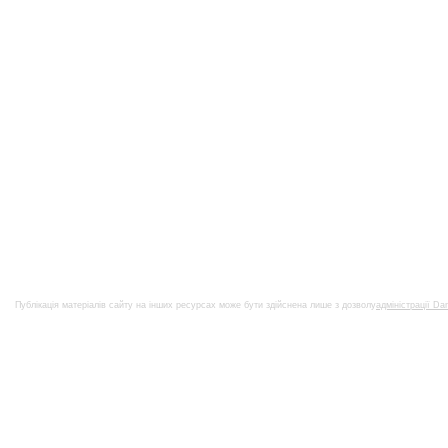
Публікація матеріалів сайту на інших ресурсах може бути здійснена лише з дозволу
адміністрації Da