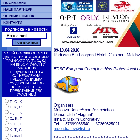
ПОСИЛАННЯ
НАШІ ПАРТНЕРИ
ЧОРНИЙ СПИСОК
КОНТАКТИ
подписка на новости
09-10.04.2016
У ЯКІЙ ПОСЛІДОВНОСТІ Є
Radisson Blu Leogrand Hotel, Chisinau, Moldo
ДЛЯ ВАС ВИЗНАЧАЛЬНИМИ
ТРИ ФАКТОРА (
Т., С., К.
)
ПРИ ВИБОРІ УЧАСТІ У
ЗМАГАННЯХ:
EDSF European Championships Professional La
Т.
- ДУМКА ТРЕНЕРА
С.
- НЕЗАЛЕЖНА
ПРЕДСТАВНИЦЬКА
СУДДІВСЬКА ПАНЕЛЬ
К.
- КІЛЬКІСТЬ ТА
ПРЕДСТАВНИЦТВО
УЧАСНИКІВ
Т., С., К.
Organisers:
Т., К., С.
Moldova DanceSport Association
С., Т., К.
Dance Club "Flagrant"
С., К., Т.
Irina & Maxim Condratiev
Tel.: +37369065540; + 37369325021
К., С., Т.
mcondratiev@list.ru
К., Т., С.
Тільки Т.
************************************************