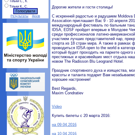
Тільки С., К.
Тільки К., С.
Дорогие жители и гости столицы!
С искренней радостью и радушием Moldova 
Результаты
Архів
Assocation приглашает Вас 9 - 10 апреля 201
международный фестиваль по бальным танц
IDSA, EDSF пройдет впервые в Молдове Че
среди профессионалов латино-американской
участием лучших представителей пар, прекр
спорта из 18 стран мира. А также в рамках 
проводиться IDSA open to the world в катег
который будет проходить на паркете одного
престижных и красивейших мест отдыха наше
новом The Radisson Blu Leogrand Hotel.
Праздник спортивного духа и изящества, мол
красоты и таланта подарит Вам незабываем
хорошее настроение!
Best Regards,
Maxim Condratiev
Video
Купить билеты с 20 марта 2016:
на 09.04.2016
на 10.04.2016