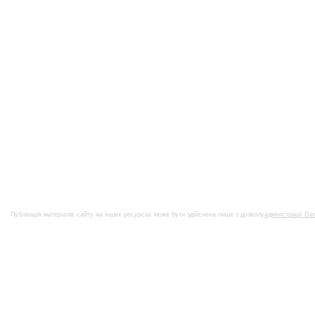
Публікація матеріалів сайту на інших ресурсах може бути здійснена лише з дозволу
адміністрації Da