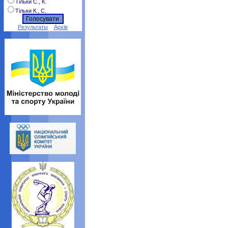
Тільки С., К.
Тільки К., С.
Результаты
Архів