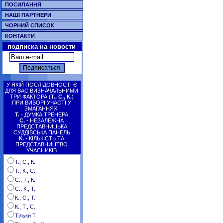
ПОСИЛАННЯ
НАШІ ПАРТНЕРИ
ЧОРНИЙ СПИСОК
КОНТАКТИ
подписка на новости
У ЯКІЙ ПОСЛІДОВНОСТІ Є
ДЛЯ ВАС ВИЗНАЧАЛЬНИМИ
ТРИ ФАКТОРА (
Т., С., К.
)
ПРИ ВИБОРІ УЧАСТІ У
ЗМАГАННЯХ:
Т.
- ДУМКА ТРЕНЕРА
С.
- НЕЗАЛЕЖНА
ПРЕДСТАВНИЦЬКА
СУДДІВСЬКА ПАНЕЛЬ
К.
- КІЛЬКІСТЬ ТА
ПРЕДСТАВНИЦТВО
УЧАСНИКІВ
Т., С., К.
Т., К., С.
С., Т., К.
С., К., Т.
К., С., Т.
К., Т., С.
Тільки Т.