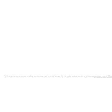
Публікація матеріалів сайту на інших ресурсах може бути здійснена лише з дозволу
адміністрації Da