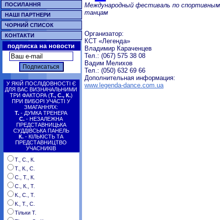
Международный фестиваль по спортивным
ПОСИЛАННЯ
танцам
НАШІ ПАРТНЕРИ
ЧОРНИЙ СПИСОК
Организатор:
КОНТАКТИ
КСТ «Легенда»
подписка на новости
Владимир Караченцев
Тел.: (067) 575 38 08
Вадим Мелихов
Тел.: (050) 632 69 66
Дополнительная информация:
У ЯКІЙ ПОСЛІДОВНОСТІ Є
www.legenda-dance.com.ua
ДЛЯ ВАС ВИЗНАЧАЛЬНИМИ
ТРИ ФАКТОРА (
Т., С., К.
)
ПРИ ВИБОРІ УЧАСТІ У
ЗМАГАННЯХ:
Т.
- ДУМКА ТРЕНЕРА
С.
- НЕЗАЛЕЖНА
ПРЕДСТАВНИЦЬКА
СУДДІВСЬКА ПАНЕЛЬ
К.
- КІЛЬКІСТЬ ТА
ПРЕДСТАВНИЦТВО
УЧАСНИКІВ
Т., С., К.
Т., К., С.
С., Т., К.
С., К., Т.
К., С., Т.
К., Т., С.
Тільки Т.