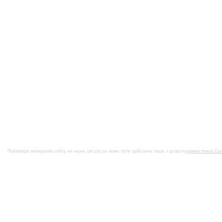
Публікація матеріалів сайту на інших ресурсах може бути здійснена лише з дозволу
адміністрації Da