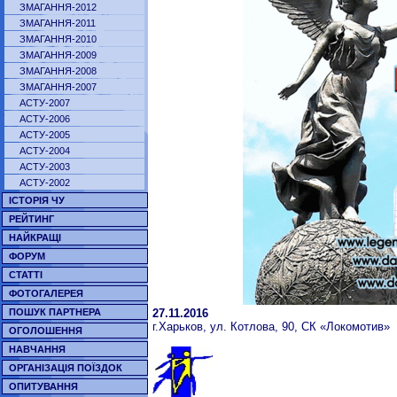
ЗМАГАННЯ-2012
ЗМАГАННЯ-2011
ЗМАГАННЯ-2010
ЗМАГАННЯ-2009
ЗМАГАННЯ-2008
ЗМАГАННЯ-2007
АСТУ-2007
АСТУ-2006
АСТУ-2005
АСТУ-2004
АСТУ-2003
АСТУ-2002
ІСТОРІЯ ЧУ
РЕЙТИНГ
НАЙКРАЩІ
ФОРУМ
СТАТТІ
ФОТОГАЛЕРЕЯ
27.11.2016
ПОШУК ПАРТНЕРА
г.Харьков, ул. Котлова, 90, СК «Локомотив»
ОГОЛОШЕННЯ
НАВЧАННЯ
ОРГАНІЗАЦІЯ ПОЇЗДОК
ОПИТУВАННЯ