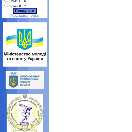
Тільки С., К.
Тільки К., С.
Результаты
Архів