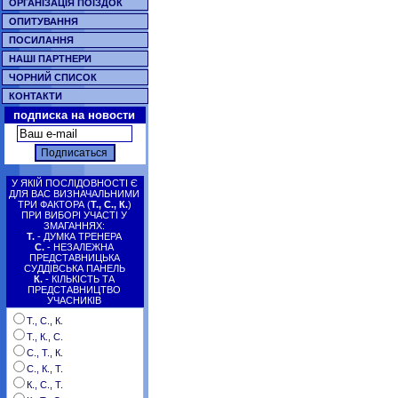
ОРГАНІЗАЦІЯ ПОЇЗДОК
ОПИТУВАННЯ
ПОСИЛАННЯ
НАШІ ПАРТНЕРИ
ЧОРНИЙ СПИСОК
КОНТАКТИ
подписка на новости
У ЯКІЙ ПОСЛІДОВНОСТІ Є
ДЛЯ ВАС ВИЗНАЧАЛЬНИМИ
ТРИ ФАКТОРА (
Т., С., К.
)
ПРИ ВИБОРІ УЧАСТІ У
ЗМАГАННЯХ:
Т.
- ДУМКА ТРЕНЕРА
С.
- НЕЗАЛЕЖНА
ПРЕДСТАВНИЦЬКА
СУДДІВСЬКА ПАНЕЛЬ
К.
- КІЛЬКІСТЬ ТА
ПРЕДСТАВНИЦТВО
УЧАСНИКІВ
Т., С., К.
Т., К., С.
С., Т., К.
С., К., Т.
К., С., Т.