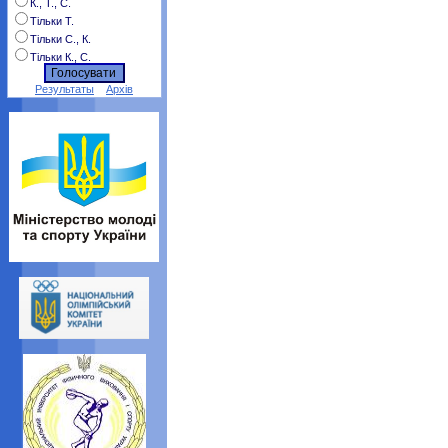
К., Т., С.
Тільки Т.
Тільки С., К.
Тільки К., С.
Результаты
Архів