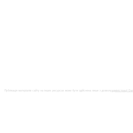
Публікація матеріалів сайту на інших ресурсах може бути здійснена лише з дозволу
адміністрації Da