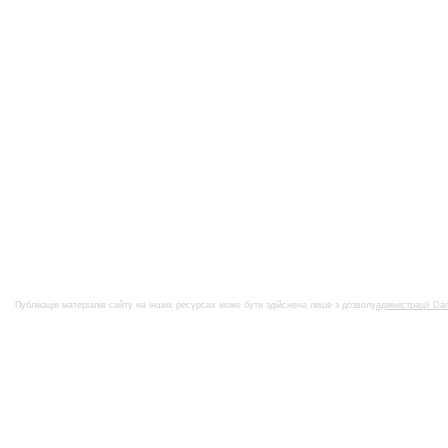
Публікація матеріалів сайту на інших ресурсах може бути здійснена лише з дозволу
адміністрації Da