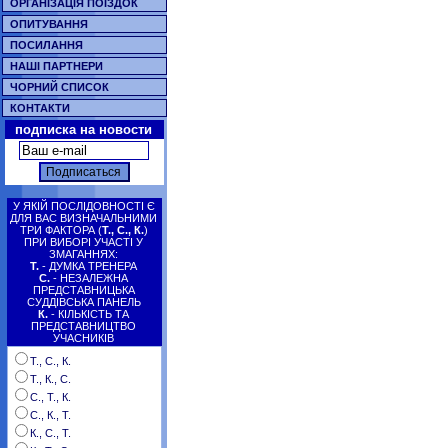
ОРГАНІЗАЦІЯ ПОЇЗДОК
ОПИТУВАННЯ
ПОСИЛАННЯ
НАШІ ПАРТНЕРИ
ЧОРНИЙ СПИСОК
КОНТАКТИ
подписка на новости
У ЯКІЙ ПОСЛІДОВНОСТІ Є
ДЛЯ ВАС ВИЗНАЧАЛЬНИМИ
ТРИ ФАКТОРА (
Т., С., К.
)
ПРИ ВИБОРІ УЧАСТІ У
ЗМАГАННЯХ:
Т.
- ДУМКА ТРЕНЕРА
С.
- НЕЗАЛЕЖНА
ПРЕДСТАВНИЦЬКА
СУДДІВСЬКА ПАНЕЛЬ
К.
- КІЛЬКІСТЬ ТА
ПРЕДСТАВНИЦТВО
УЧАСНИКІВ
Т., С., К.
Т., К., С.
С., Т., К.
С., К., Т.
К., С., Т.