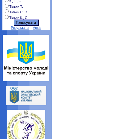
К., Т., С.
Тільки Т.
Тільки С., К.
Тільки К., С.
Результаты
Архів