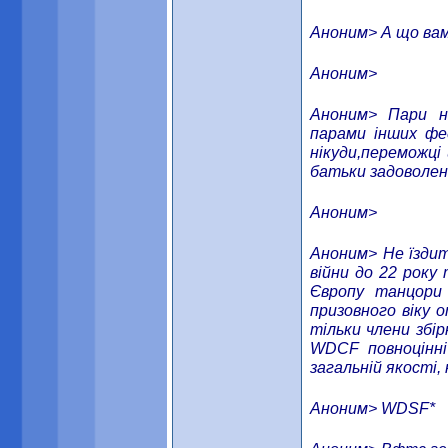
Аноним> А що вам
Аноним>
Аноним> Пари на
парами інших фед
нікуди,переможці 
батьки задоволені
Аноним>
Аноним> Не їздить
війни до 22 року
Європу танцори 
призовного віку 
тільки члени збір
WDCF повноцінні
загальній якості,
Аноним> WDSF*