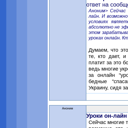
ответ на сообщ
Аноним> Сейчас 
лайн. И возможно
условиях являе
абсолютно не эф
этом зарабатыва
уроках онлайн. К
Думаем, что эт
те, кто дает, и
платит за это б
ведь многие укро
за онлайн "ур
бедные "спаса
Украину, сидя з
Аноним
Уроки он-лайн
Сейчас многие т