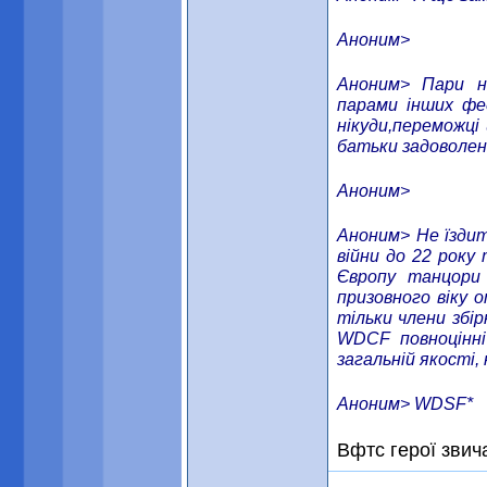
Аноним>
Аноним> Пари на
парами інших фед
нікуди,переможці 
батьки задоволені
Аноним>
Аноним> Не їздить
війни до 22 року
Європу танцори 
призовного віку 
тільки члени збір
WDCF повноцінні
загальній якості,
Аноним> WDSF*
Вфтс герої звич