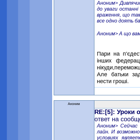
Аноним> Дивлячис
до уваги останні
враження, що там
все одно доять ба
Аноним> А що вам
Пари на п’єдес
інших федерац
нікуди,переможці
Але батьки за
нести гроші.
Аноним
RE:[5]: Уроки
ответ на сообщ
Аноним> Сейчас 
лайн. И возможно
условиях являе