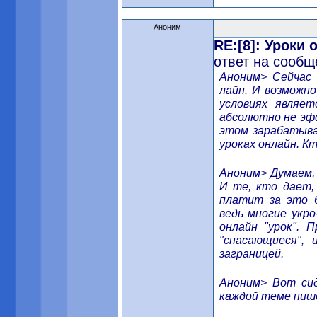
Аноним
RE:[8]: Уроки
ответ на сообщ
Аноним> Сейчас 
лайн. И возможно
условиях являе
абсолютно не эф
этом зарабатыва
уроках онлайн. К
Аноним> Думаем, 
И те, кто дает,
платит за это б
ведь многие укро
онлайн "урок".
"спасающиеся", 
заграницей.
Аноним> Вот сид
каждой теме пише