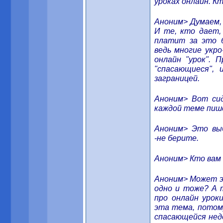
уроках онлайн. К
Аноним> Думаем, 
И те, кто дает,
платит за это б
ведь многие укро
онлайн "урок".
"спасающиеся", 
заграницей.
Аноним> Вот сид
каждой теме пише
Аноним> Это вы
-не берите.
Аноним> Кто вам 
Аноним> Может э
одно и тоже? А 
про онлайн урок
эта тема, потому
спасающейся нед