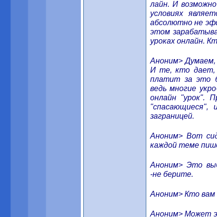
лайн. И возможно
условиях являе
абсолютно не эф
этом зарабатыва
уроках онлайн. К
Аноним> Думаем, 
И те, кто дает,
платит за это б
ведь многие укро
онлайн "урок".
"спасающиеся", 
заграницей.
Аноним> Вот сид
каждой теме пише
Аноним> Это вы
-не берите.
Аноним> Кто вам 
Аноним> Может э