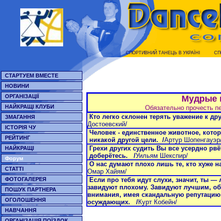
СПОРТИВНИЙ ТАНЕЦЬ В УКРАЇНI
СП
СТАРТУЕМ ВМЕСТЕ
НОВИНИ
ОРГАНІЗАЦІЇ
Мудрые 
НАЙКРАЩІ КЛУБИ
Обязательно прочесть п
Кто легко склонен терять уважение к друг
ЗМАГАННЯ
Достоевский/
ІСТОРІЯ ЧУ
Человек - единственное животное, котор
РЕЙТИНГ
никакой другой цели. /
Артур Шопенгауэр
Грехи других судить Вы все усердно рвёт
НАЙКРАЩІ
доберётесь. /
Уильям Шекспир/
Форум
О нас думают плохо лишь те, кто хуже нас
СТАТТІ
Омар Хайям/
ФОТОГАЛЕРЕЯ
Если про тебя идут слухи, значит, ты —
завидуют плохому. Завидуют лучшим, о
ПОШУК ПАРТНЕРА
внимания, имея скандальную репутацию,
ОГОЛОШЕННЯ
осуждающих. /
Курт Кобейн/
НАВЧАННЯ
ОРГАНІЗАЦІЯ ПОЇЗДОК