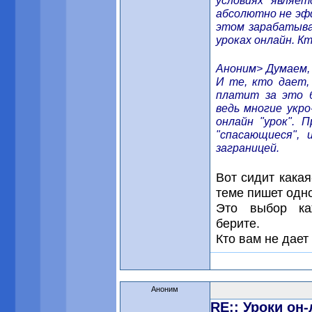
условиях являе
абсолютно не эф
этом зарабатыва
уроках онлайн. К
Аноним> Думаем, 
И те, кто дает,
платит за это б
ведь многие укро
онлайн "урок".
"спасающиеся", 
заграницей.
Вот сидит какая
теме пишет одно
Это выбор каж
берите.
Кто вам не дает
Аноним
RE:: Уроки он