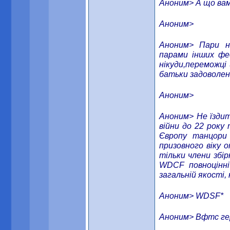
Аноним> А що вам
Аноним>
Аноним> Пари на
парами інших фед
нікуди,переможці 
батьки задоволені
Аноним>
Аноним> Не їздить
війни до 22 року
Європу танцори 
призовного віку 
тільки члени збір
WDCF повноцінні
загальній якості,
Аноним> WDSF*
Аноним> Вфтс гер