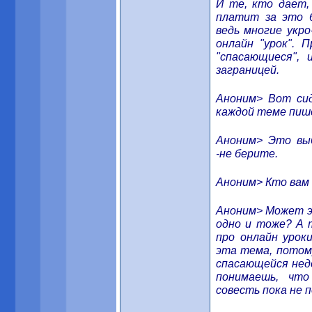
И те, кто дает,
платит за это б
ведь многие укро
онлайн "урок".
"спасающиеся", 
заграницей.
Аноним> Вот сид
каждой теме пише
Аноним> Это вы
-не берите.
Аноним> Кто вам 
Аноним> Может э
одно и тоже? А 
про онлайн урок
эта тема, потому
спасающейся нед
понимаешь, чт
совесть пока не 