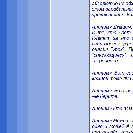
абсолютно не эф
этом зарабатыва
уроках онлайн. К
Аноним> Думаем, 
И те, кто дает,
платит за это б
ведь многие укро
онлайн "урок".
"спасающиеся", 
заграницей.
Аноним> Вот сид
каждой теме пише
Аноним> Это вы
-не берите.
Аноним> Кто вам 
Аноним> Может э
одно и тоже? А 
про онлайн урок