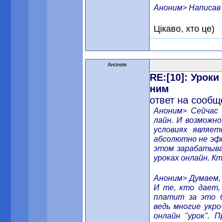
Аноним> Написав Тал
Цікаво, хто це)
Аноним
RE:[10]: Урок
ним
ответ на сообщ
Аноним> Сейчас 
лайн. И возможно
условиях являе
абсолютно не эф
этом зарабатыва
уроках онлайн. К
Аноним> Думаем, 
И те, кто дает,
платит за это б
ведь многие укро
онлайн "урок".