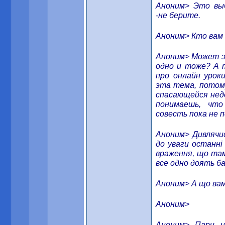
Аноним> Это вы
-не берите.
Аноним> Кто вам 
Аноним> Может э
одно и тоже? А 
про онлайн урок
эта тема, потому
спасающейся нед
понимаешь, чт
совесть пока не 
Аноним> Дивлячис
до уваги останні
враження, що там
все одно доять ба
Аноним> А що вам
Аноним>
Аноним> Пари на