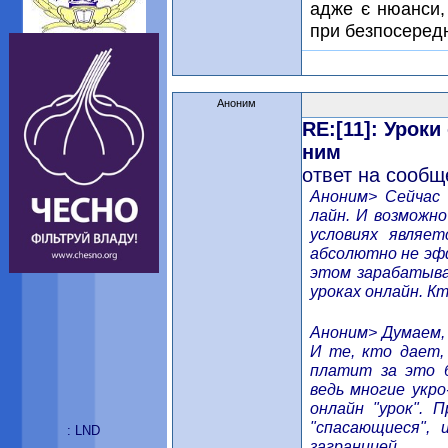
адже є нюанси,
при безпосередн
Аноним
RE:[11]: Урок
ним
ответ на сообщ
Аноним> Сейчас 
лайн. И возможно
условиях являе
абсолютно не эф
этом зарабатыва
уроках онлайн. К
Аноним> Думаем, 
И те, кто дает,
платит за это б
ведь многие укро
онлайн "урок".
"спасающиеся", 
: LND
заграницей.