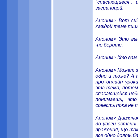
"спасающиеся", 
заграницей.
Аноним> Вот сид
каждой теме пише
Аноним> Это вы
-не берите.
Аноним> Кто вам 
Аноним> Может э
одно и тоже? А 
про онлайн урок
эта тема, потому
спасающейся нед
понимаешь, чт
совесть пока не 
Аноним> Дивлячис
до уваги останні
враження, що там
все одно доять ба