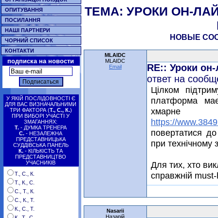
ТЕМА: УРОКИ ОН-ЛА
ОПИТУВАННЯ
ПОСИЛАННЯ
НАШІ ПАРТНЕРИ
НОВЫЕ СО
ЧОРНИЙ СПИСОК
КОНТАКТИ
MLAIDC
подписка на новости
MLAIDC
RE:: Уроки он
Email
ответ на сообщ
Цілком підтри
У ЯКІЙ ПОСЛІДОВНОСТІ Є
платформа має
ДЛЯ ВАС ВИЗНАЧАЛЬНИМИ
хмарне з
ТРИ ФАКТОРА (
Т., С., К.
)
ПРИ ВИБОРІ УЧАСТІ У
https://www.3849
ЗМАГАННЯХ:
Т.
- ДУМКА ТРЕНЕРА
повертатися до
С.
- НЕЗАЛЕЖНА
ПРЕДСТАВНИЦЬКА
при технічному з
СУДДІВСЬКА ПАНЕЛЬ
К.
- КІЛЬКІСТЬ ТА
ПРЕДСТАВНИЦТВО
УЧАСНИКІВ
Для тих, хто ви
справжній must-
Т., С., К.
Т., К., С.
С., Т., К.
С., К., Т.
К., С., Т.
Nasarii
Назарій
К., Т., С.