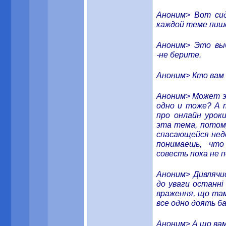
Аноним> Вот сид
каждой теме пише
Аноним> Это вы
-не берите.
Аноним> Кто вам 
Аноним> Может э
одно и тоже? А 
про онлайн урок
эта тема, потому
спасающейся нед
понимаешь, чт
совесть пока не 
Аноним> Дивлячис
до уваги останні
враження, що там
все одно доять ба
Аноним> А що вам