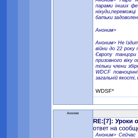
парами інших фед
нікуди,переможці 
батьки задоволені
Аноним>
Аноним> Не їздить
війни до 22 року
Європу танцори 
призовного віку 
тільки члени збір
WDCF повноцінні
загальній якості,
WDSF*
Аноним
RE:[7]: Уроки
ответ на сообщ
Аноним> Сейчас 