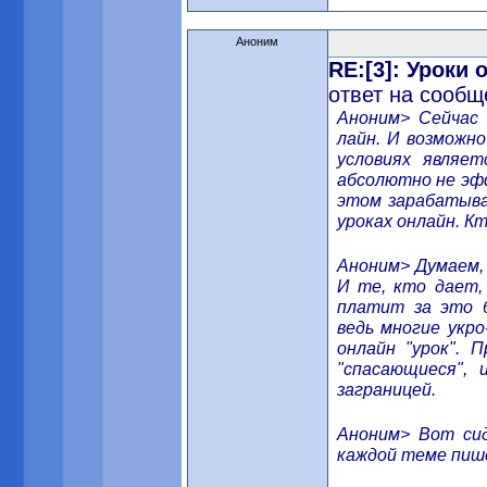
Аноним
RE:[3]: Уроки
ответ на сообщ
Аноним> Сейчас 
лайн. И возможно
условиях являе
абсолютно не эф
этом зарабатыва
уроках онлайн. К
Аноним> Думаем, 
И те, кто дает,
платит за это б
ведь многие укро
онлайн "урок".
"спасающиеся", 
заграницей.
Аноним> Вот сид
каждой теме пише