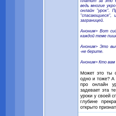
платит за это б
ведь многие укро
онлайн "урок".
"спасающиеся", 
заграницей.
Аноним> Вот сид
каждой теме пише
Аноним> Это вы
-не берите.
Аноним> Кто вам 
Может это ты 
одно и тоже? А 
про онлайн у
задевает эта т
уроки у своей 
глубине прекр
открыто признат