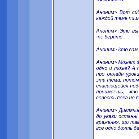
Аноним> Вот сид
каждой теме пише
Аноним> Это вы
-не берите.
Аноним> Кто вам 
Аноним> Может э
одно и тоже? А 
про онлайн урок
эта тема, потому
спасающейся нед
понимаешь, чт
совесть пока не 
Аноним> Дивлячис
до уваги останні
враження, що там
все одно доять ба