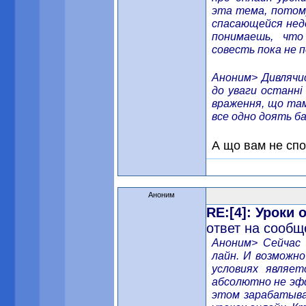
эта тема, потому
спасающейся нед
понимаешь, чт
совесть пока не 
Аноним> Дивлячис
до уваги останні
враження, що там
все одно доять ба
А що вам не спо
Аноним
RE:[4]: Уроки
ответ на сообщ
Аноним> Сейчас 
лайн. И возможно
условиях являе
абсолютно не эф
этом зарабатыва