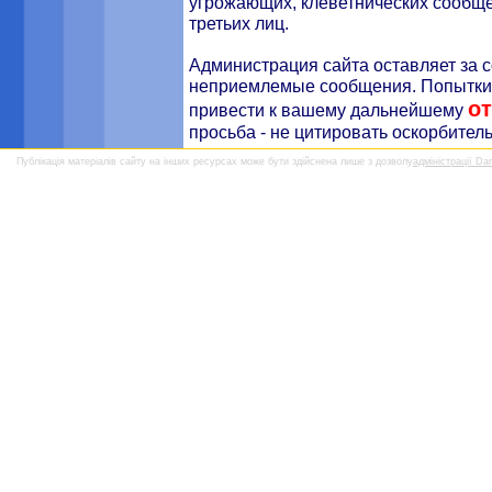
угрожающих, клеветнических сообще
третьих лиц.
Администрация сайта оставляет за с
неприемлемые сообщения. Попытки 
о
привести к вашему дальнейшему
просьба - не цитировать оскорбител
Публікація матеріалів сайту на інших ресурсах може бути здійснена лише з дозволу
адміністрації Da