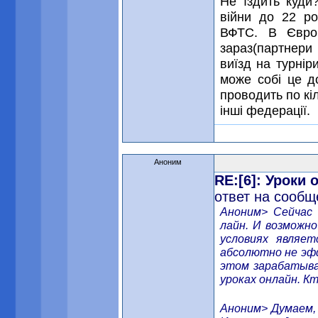
Не їздить куди
війни до 22 ро
ВФТС. В Європ
зараз(партнери 
виїзд на турніри
може собі це д
проводить по кіл
інші федерації.
Аноним
RE:[6]: Уроки
ответ на сообщ
Аноним> Сейчас 
лайн. И возможно
условиях являе
абсолютно не эф
этом зарабатыва
уроках онлайн. К
Аноним> Думаем, 