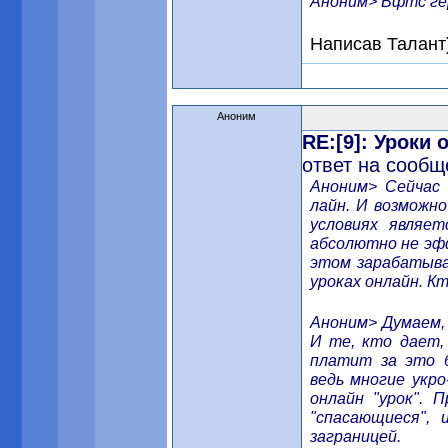
Аноним> Вфтс гер
Написав Талант))))
Аноним
RE:[9]: Уроки
ответ на сообщ
Аноним> Сейчас 
лайн. И возможно
условиях являе
абсолютно не эф
этом зарабатыва
уроках онлайн. К
Аноним> Думаем, 
И те, кто дает,
платит за это б
ведь многие укро
онлайн "урок".
"спасающиеся", 
заграницей.