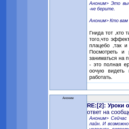
Аноним> Это вы
-не берите.
Аноним> Кто вам 
Гнида тот ,кто 
того,что эффек
плацебо ,так и
Посмотреть и 
заниматься на 
- это полная е
оочую видеть 
работать.
Аноним
RE:[2]: Уроки
ответ на сообщ
Аноним> Сейчас 
лайн. И возможно