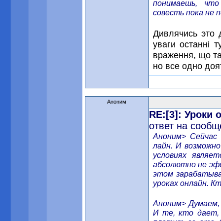
понимаешь, чт
совесть пока не 
Дивлячись это 
уваги останні т
враження, що та
но все одно доят
Аноним
RE:[3]: Уроки
ответ на сообщ
Аноним> Сейчас 
лайн. И возможно
условиях являе
абсолютно не эф
этом зарабатыва
уроках онлайн. К
Аноним> Думаем, 
И те, кто дает,