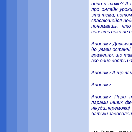
одно и тоже? А 
про онлайн урок
эта тема, потому
спасающейся нед
понимаешь, чт
совесть пока не 
Аноним> Дивлячис
до уваги останні
враження, що там
все одно доять ба
Аноним> А що вам
Аноним>
Аноним> Пари на
парами інших фед
нікуди,переможці 
батьки задоволені