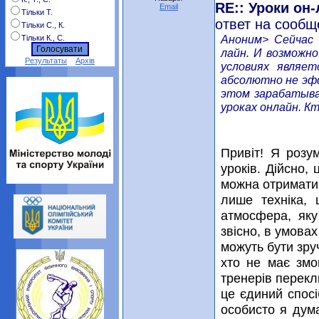
RE:: Уроки он
Email
Тільки Т.
ответ на сообщ
Тільки С., К.
Аноним> Сейчас 
Тільки К., С.
лайн. И возможно
Результаты
Архів
условиях являе
абсолютно не эф
этом зарабатыва
уроках онлайн. К
Привіт! Я розу
уроків. Дійсно,
можна отримати 
лише техніка, 
атмосфера, яку
звісно, в умова
можуть бути зру
хто не має змо
тренерів перекл
це єдиний спосі
особисто я дум