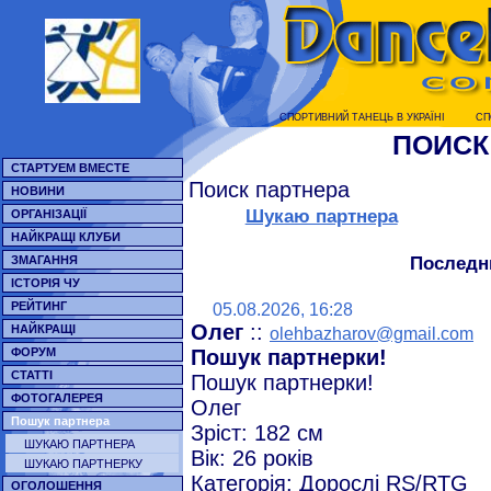
СПОРТИВНИЙ ТАНЕЦЬ В УКРАЇНI
СП
ПОИСК
СТАРТУЕМ ВМЕСТЕ
Поиск партнера
НОВИНИ
Шукаю партнера
ОРГАНІЗАЦІЇ
НАЙКРАЩІ КЛУБИ
Последн
ЗМАГАННЯ
ІСТОРІЯ ЧУ
РЕЙТИНГ
05.08.2026, 16:28
Олег
::
НАЙКРАЩІ
olehbazharov@gmail.com
ФОРУМ
Пошук партнерки!
СТАТТІ
Пошук партнерки!
ФОТОГАЛЕРЕЯ
Олег
Пошук партнера
Зріст: 182 см
ШУКАЮ ПАРТНЕРА
Вік: 26 років
ШУКАЮ ПАРТНЕРКУ
Категорія: Дорослі RS/RTG
ОГОЛОШЕННЯ