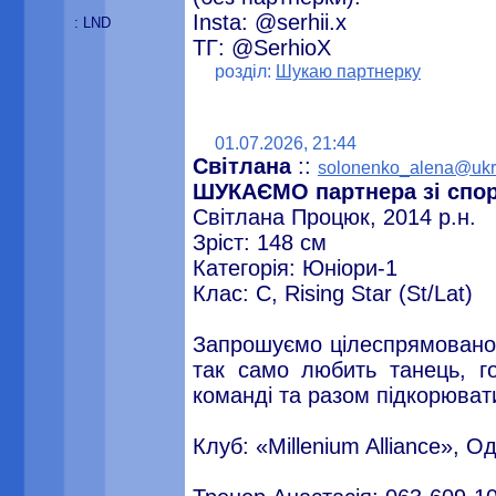
Insta: @serhii.x
: LND
ТГ: @SerhioX
розділ:
Шукаю партнерку
01.07.2026, 21:44
Світлана
::
solonenko_alena@ukr
ШУКАЄМО партнера зі спор
Світлана Процюк, 2014 р.н.
Зріст: 148 см
Категорія: Юніори-1
Клас: С, Rising Star (St/Lat)
Запрошуємо цілеспрямованог
так само любить танець, г
команді та разом підкорюват
Клуб: «Millenium Alliance», О