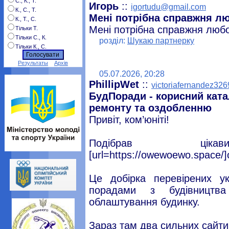
С., К., Т.
Игорь
::
igortudu@gmail.com
К., С., Т.
Мені потрібна справжня л
К., Т., С.
Мені потрібна справжня люб
Тільки Т.
Тільки С., К.
розділ:
Шукаю партнерку
Тільки К., С.
Результаты
Архів
05.07.2026, 20:28
PhillipWet
::
victoriafernandez3
БудПоради - корисний ката
ремонту та оздобленню
Привіт, ком’юніті!
Подібрав ц
[url=https://owewoewo.space/
Це добірка перевірених ук
порадами з будівництв
облаштування будинку.
Зараз там два сильних сайти