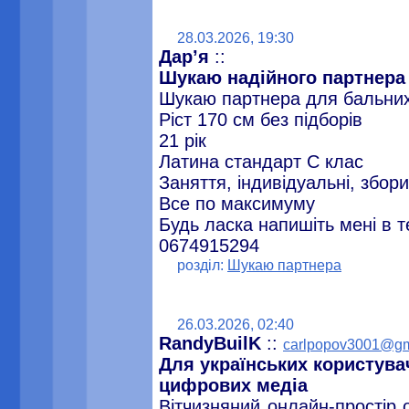
28.03.2026, 19:30
Дарʼя
::
Шукаю надійного партнера
Шукаю партнера для бальних
Ріст 170 см без підборів
21 рік
Латина стандарт С клас
Заняття, індивідуальні, збори
Все по максимуму
Будь ласка напишіть мені в 
0674915294
розділ:
Шукаю партнера
26.03.2026, 02:40
RandyBuilK
::
carlpopov3001@g
Для українських користува
цифрових медіа
Вітчизняний онлайн-простір