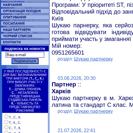
Програми: У пріоритеті ST, пі
НАВЧАННЯ
Відповідальний підхід до зан
ОРГАНІЗАЦІЯ ПОЇЗДОК
Київ
ОПИТУВАННЯ
ПОСИЛАННЯ
Шукаю парнерку, яка серйоз
НАШІ ПАРТНЕРИ
готова відвідувати індивід
ЧОРНИЙ СПИСОК
приймати участь у змаганняї 
КОНТАКТИ
Мій номер:
подписка на новости
0951265601
розділ:
Шукаю партнерку
У ЯКІЙ ПОСЛІДОВНОСТІ Є
ДЛЯ ВАС ВИЗНАЧАЛЬНИМИ
03.08.2026, 20:30
ТРИ ФАКТОРА (
Т., С., К.
)
ПРИ ВИБОРІ УЧАСТІ У
Партнер
::
ЗМАГАННЯХ:
Т.
- ДУМКА ТРЕНЕРА
Харків
С.
- НЕЗАЛЕЖНА
ПРЕДСТАВНИЦЬКА
Шукаю партнерку в м. Харков
СУДДІВСЬКА ПАНЕЛЬ
К.
- КІЛЬКІСТЬ ТА
латина та стандарт С клас. М
ПРЕДСТАВНИЦТВО
розділ:
Шукаю партнерку
УЧАСНИКІВ
Т., С., К.
Т., К., С.
С., Т., К.
21.07.2026, 22:41