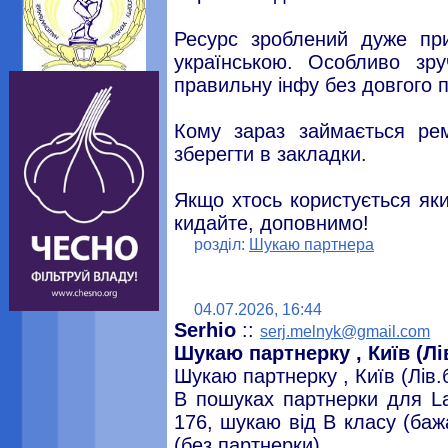
Ресурс зроблений дуже при
українською. Особливо зр
правильну інфу без довгого п
Кому зараз займається ре
зберегти в закладки.
Якщо хтось користується як
кидайте, доповнимо!
розділ:
Шукаю партнера
04.07.2026, 16:44
Serhio
::
serj.melnyk@gmail.com
Шукаю партнерку , Київ (Лі
Шукаю партнерку , Київ (Лів.
В пошуках партнерки для La
176, шукаю від B класу (баж
(без партнерки).