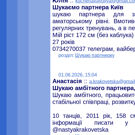
Юлія
::
kucheriavayuliya@gmail.c
Шукаємо партнера Київ
шукаю партнера для з
аматорському рівні. Вмотив
регулярних тренувань, а в пе
Мій ріст 172 см (без каблука)
27 років
0734270037 телеграм, вайбе
розділ:
Шукаю партнерку
01.06.2026, 15:04
Aнастасія
::
a.krakovetska@gmai
Шукаю амбітного партнера,
Шукаю амбітного, працьовит
стабільної співпраці, розвитк
10 танців, 2011 рік, 158 
інформації писати у V
@nastyakrakovetska