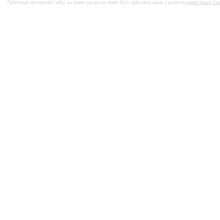
Публікація матеріалів сайту на інших ресурсах може бути здійснена лише з дозволу
адміністрації Da