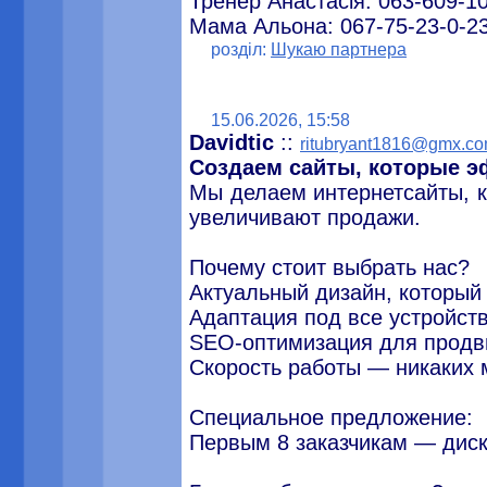
Тренер Анастасія: 063-609-1
Мама Альона: 067-75-23-0-2
розділ:
Шукаю партнера
15.06.2026, 15:58
Davidtic
::
ritubryant1816@gmx.c
Создаем сайты, которые 
Мы делаем интернетсайты, к
увеличивают продажи.
Почему стоит выбрать нас?
Актуальный дизайн, который
Адаптация под все устройст
SEO-оптимизация для продв
Скорость работы — никаких
Специальное предложение:
Первым 8 заказчикам — диск