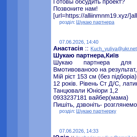
Готовы обсудить проект?
Позвоните нам!
[url=https://alliinmnm19.xyz/]al
розділ:
Шукаю партнера
07.06.2026, 14:40
Анастасія
::
Kuch_yuliya@ukr.net
Шукаю партнера,Київ
Шукаю партнера для 
Вмотивованооо на результат,
Мій ріст 153 см (без підборіа)
12 років. Рівень Ст Д/С, лати
Танцювали Юніори 1,2
0933237181 вайбер(мама)
Пишіть, дзвоніть- розглянемо 
розділ:
Шукаю партнерку
07.06.2026, 14:33