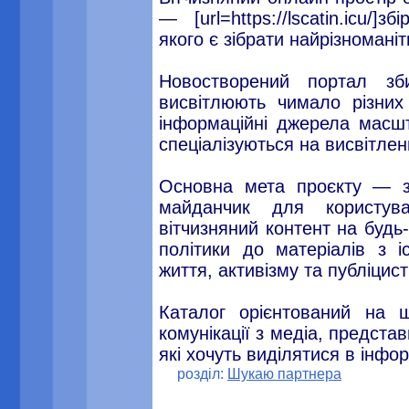
— [url=https://lscatin.icu/]з
якого є зібрати найрізноман
Новостворений портал з
висвітлюють чимало різних
інформаційні джерела масшт
спеціалізуються на висвітлен
Основна мета проєкту — з
майданчик для користув
вітчизняний контент на будь-
політики до матеріалів з і
життя, активізму та публіцист
Каталог орієнтований на 
комунікації з медіа, предст
які хочуть виділятися в інфо
розділ:
Шукаю партнера