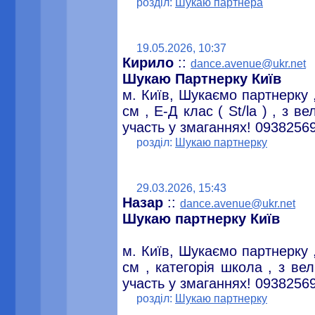
розділ:
Шукаю партнера
19.05.2026, 10:37
Кирило
::
dance.avenue@ukr.net
Шукаю Партнерку Київ
м. Київ, Шукаємо партнерку ,
см , Е-Д клас ( St/la ) , з 
участь у змаганнях! 0938256
розділ:
Шукаю партнерку
29.03.2026, 15:43
Назар
::
dance.avenue@ukr.net
Шукаю партнерку Київ
м. Київ, Шукаємо партнерку ,
см , категорія школа , з в
участь у змаганнях! 0938256
розділ:
Шукаю партнерку